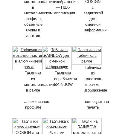
металлопластике
изображение
COSIGN
в
— ПВХ-
с
металлическом
аппликация
задвижкой
профиле,
для
объемные
сменной
буквы и
информации
логотип
Табличка
Табличка
Табличка
из
из
серебристая
пластика
металлопластика
RAINBOW
в рамке,
в рамке
изображение
—
—
алюминиевом
полноцветная
профиле
печать