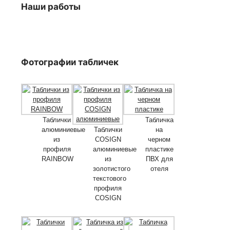
Наши работы
Фотографии табличек
Таблички
Табличка
алюминиевые
Таблички
на
из
COSIGN
черном
профиля
алюминиевые
пластике
RAINBOW
из
ПВХ для
золотистого
отеля
текстового
профиля
COSIGN