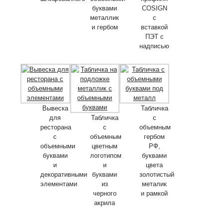
буквами
COSIGN
металлик
с
и гербом
вставкой
ПЭТ с
надписью
Вывеска
Табличка
для
Табличка
с
ресторана
с
объемным
с
объемным
гербом
объемными
цветным
РФ,
буквами
логотипом
буквами
и
и
цвета
декоративными
буквами
золотистый
элементами
из
металик
черного
и рамкой
акрила