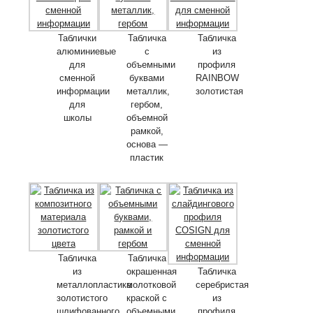
Таблички
Табличка
Табличка
алюминиевые
с
из
для
объемными
профиля
сменной
буквами
RAINBOW
информации
металлик,
золотистая
для
гербом,
школы
объемной
рамкой,
основа —
пластик
Табличка
Табличка
из
окрашенная
Табличка
металлопластика
молотковой
серебристая
золотистого
краской с
из
шлифованного
объемными
профиля