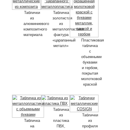
Таблички
Табличка
из
золотистая
алюминиевого
из
композитного
металлопластика
материала
фактура
«царапанный
Пластиковая
металл»
табличка
с
объемными
буквами
и гербом,
покрытая
молотковой
краской
Табличка
из
Таблички
Табличка
пластика
из
на
ПВХ,
профиля