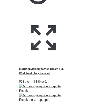
Мотивирующий постер Dream big.
Work hard. Stay focused
Диапазон
568
руб.
–
3 390
руб.
цен:
568
руб.
–
3 390