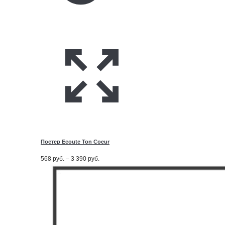
Постер Ecoute Ton Coeur
Диапазон
568
руб.
–
3 390
руб.
цен:
568
руб.
–
3 390
руб.