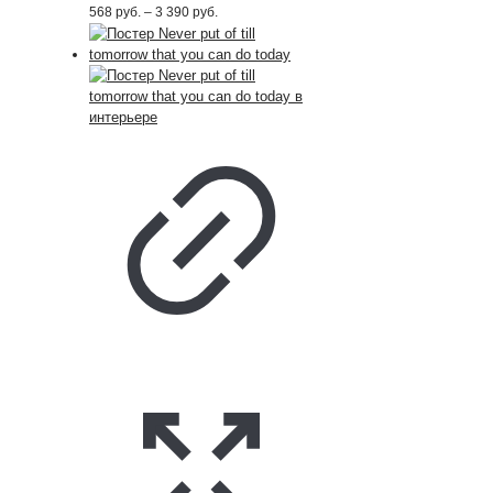
Диапазон
568
руб.
–
3 390
руб.
цен:
568
руб.
–
3 390
руб.