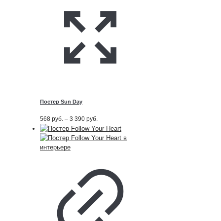
Постер Sun Day
Диапазон
568
руб.
–
3 390
руб.
цен:
568
руб.
–
3 390
руб.