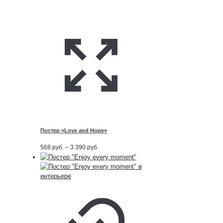
Постер «Love and Hope»
Диапазон
568
руб.
–
3 390
руб.
цен:
568
руб.
–
3 390
руб.