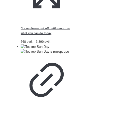
Постер Never put off until tomorrow
what you can do today
Диапазон
568
руб.
–
3 390
руб.
цен:
568
руб.
–
3 390
руб.