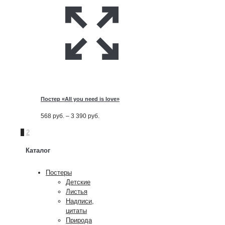
Постер «All you need is love»
Диапазон
568
руб.
–
3 390
руб.
цен:
1
2
568
руб.
Каталог
–
3 390
Постеры
руб.
Детские
Листья
Надписи,
цитаты
Природа