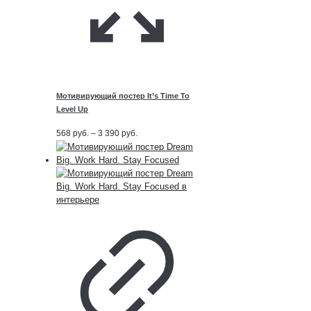
Мотивирующий постер It’s Time To
Level Up
Диапазон
568
руб.
–
3 390
руб.
цен:
568
руб.
–
3 390
руб.