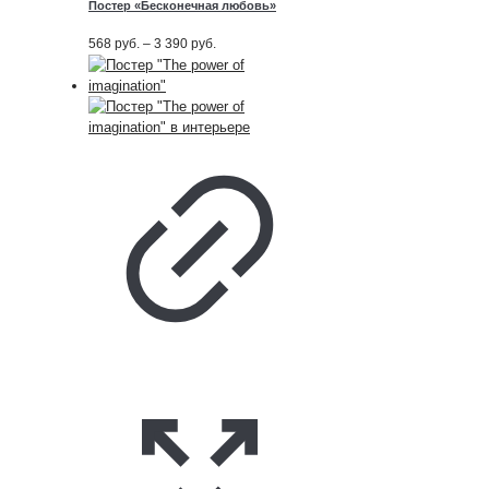
Постер «Бесконечная любовь»
Диапазон
568
руб.
–
3 390
руб.
цен:
568
руб.
–
3 390
руб.