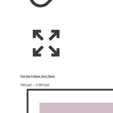
Постер Follow Your Heart
Диапазон
568
руб.
–
3 390
руб.
цен:
568
руб.
–
3 390