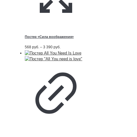
Постер «Сила воображения»
Диапазон
568
руб.
–
3 390
руб.
цен:
568
руб.
–
3 390
руб.