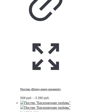
Постер «Enjoy every moment»
Диапазон
568
руб.
–
3 390
руб.
цен:
568
руб.