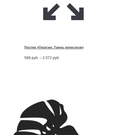
Постер «Георгин. Танец лепестков»
Диапазон
568
руб.
–
2 072
руб.
цен:
568
руб.
–
2 072
руб.