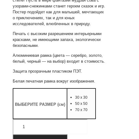
стиле! Пусть в мире фантазий мудрая сова с
–
узорами-снежинками станет героем сказок и игр.
2 728
Постер подойдет как для малышей, мечтающих
руб.
о приключениях, так и для юных
исследователей, влюбленных в природу.
Печать с высоким разрешением интерьерными
красками, не имеющими запаха, экологически
безопасными.
Алюминиевая рамка (цвета — серебро, золото,
белый, черный — на выбор) входит в стоимость.
Защита прозрачным пластиком ПЭТ.
Белая печатная рамка вокруг изображения.
30 х 30
50 х 50
ВЫБЕРИТЕ РАЗМЕР (см)
70 х 70
Количество
товара
Детский