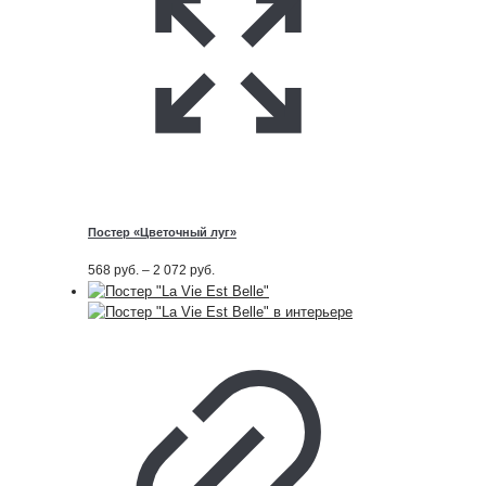
Постер «Цветочный луг»
Диапазон
568
руб.
–
2 072
руб.
цен:
568
руб.
–
2 072
руб.