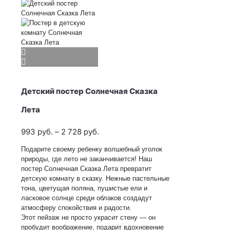
Детский постер Солнечная Сказка
Лета
Диапазон
993
руб.
–
2 728
руб.
цен:
Подарите своему ребенку волшебный уголок
993
природы, где лето не заканчивается! Наш
руб.
постер Солнечная Сказка Лета превратит
–
детскую комнату в сказку. Нежные пастельные
2 728
тона, цветущая поляна, пушистые ели и
руб.
ласковое солнце среди облаков создадут
атмосферу спокойствия и радости.
Этот пейзаж не просто украсит стену — он
пробудит воображение, подарит вдохновение