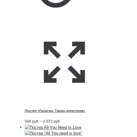
Постер «Георгин. Танец лепестков»
Диапазон
568
руб.
–
2 072
руб.
цен:
568