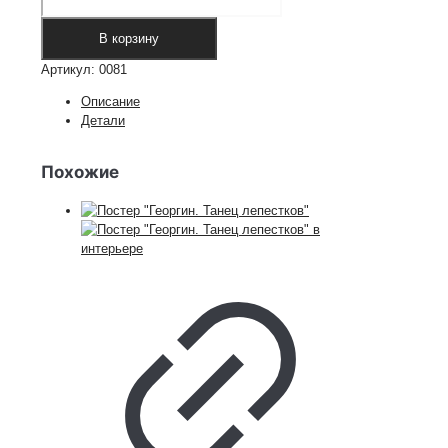
Детский
постер
В корзину
Солнечная
Артикул:
0081
Сказка
Лета
Описание
Детали
Похожие