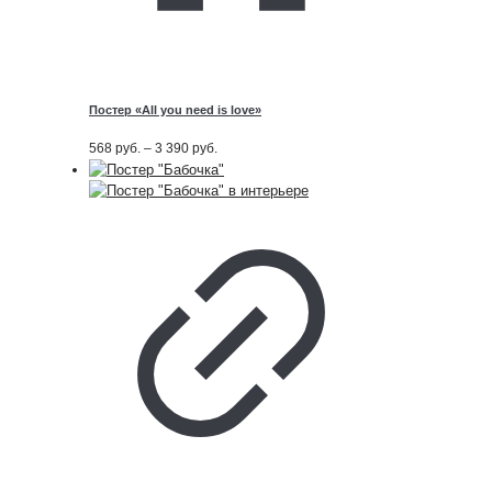
Постер «All you need is love»
Диапазон
568
руб.
–
3 390
руб.
цен:
568
руб.
–
3 390
руб.