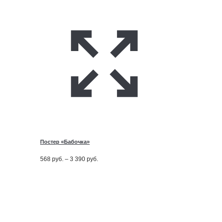
Постер «Бабочка»
Диапазон
568
руб.
–
3 390
руб.
цен:
568
руб.
–
3 390
руб.