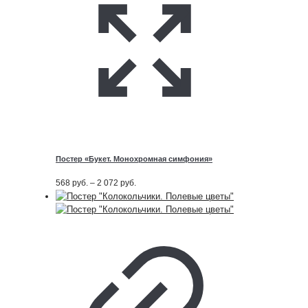
Постер «Букет. Монохромная симфония»
Диапазон
568
руб.
–
2 072
руб.
цен:
568
руб.
–
2 072
руб.