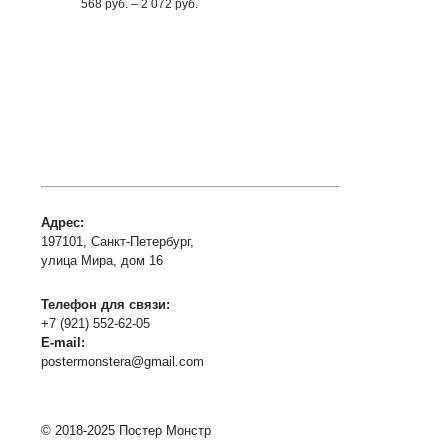
Диапазон
568
руб.
–
2 072
руб.
цен:
568
руб.
–
2 072
руб.
Адрес:
197101, Санкт-Петербург,
улица Мира, дом 16
Телефон для связи:
+7 (921) 552-62-05
E-mail:
postermonstera@gmail.com
© 2018-2025 Постер Монстр