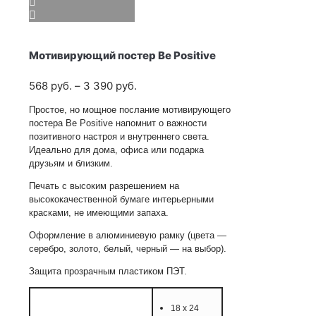
Мотивирующий постер Be Positive
Диапазон
568
руб.
–
3 390
руб.
цен:
Простое, но мощное послание мотивирующего
568
постера Be Positive напомнит о важности
руб.
позитивного настроя и внутреннего света.
–
Идеально для дома, офиса или подарка
3 390
друзьям и близким.
руб.
Печать с высоким разрешением на
высококачественной бумаге интерьерными
красками, не имеющими запаха.
Оформление в алюминиевую рамку (цвета —
серебро, золото, белый, черный — на выбор).
Защита прозрачным пластиком ПЭТ.
18 х 24