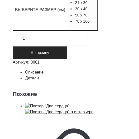
21 х 30
30 х 40
ВЫБЕРИТЕ РАЗМЕР (см)
50 х 70
70 х 100
Количество
товара
Мотивирующий
постер
В корзину
Be
Артикул:
0061
Positive
Описание
Детали
Похожие