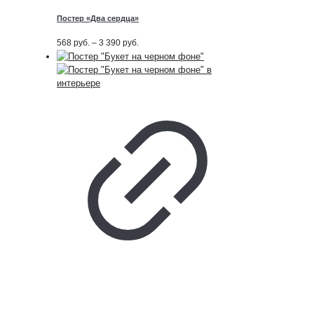
Постер «Два сердца»
Диапазон
568
руб.
–
3 390
руб.
цен:
568
руб.
–
3 390
руб.