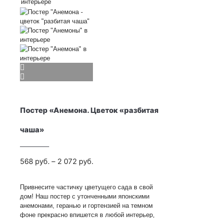
Постер «Анемона. Цветок «разбитая
чаша»
Диапазон
568
руб.
–
2 072
руб.
цен:
Привнесите частичку цветущего сада в свой
568
дом! Наш постер с утонченными японскими
руб.
анемонами, геранью и гортензией на темном
фоне прекрасно впишется в любой интерьер,