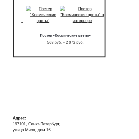
568
руб.
–
2 072
руб.
Постер «Космические цветы»
Диапазон
568
руб.
–
2 072
руб.
цен:
568
руб.
–
2 072
руб.
Адрес:
197101, Санкт-Петербург,
улица Мира, дом 16