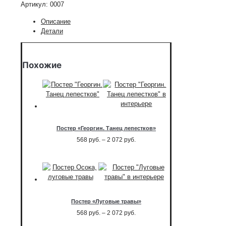
Артикул:
0007
Цветок
"разбитая
Описание
чаша"
Детали
Похожие
Постер «Георгин. Танец лепестков»
Диапазон
568
руб.
–
2 072
руб.
цен:
568
руб.
–
2 072
руб.
Постер «Луговые травы»
Диапазон
568
руб.
–
2 072
руб.
цен: