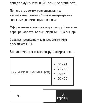
–
придав ему изысканный шарм и элегантность.
2 072
Печать с высоким разрешением на
руб.
высококачественной бумаге интерьерными
красками, не имеющими запаха.
Оформление в алюминиевую рамку (цвета —
серебро, золото, белый, черный — на выбор).
Защита прозрачным глянцевым тонким
пластиком ПЭТ.
Белая печатная рамка вокруг изображения.
18 х 24
21 х 30
ВЫБЕРИТЕ РАЗМЕР (см)
30 х 40
50 х 70
Количество
В
товара
корзину
Постер
"Анемона.