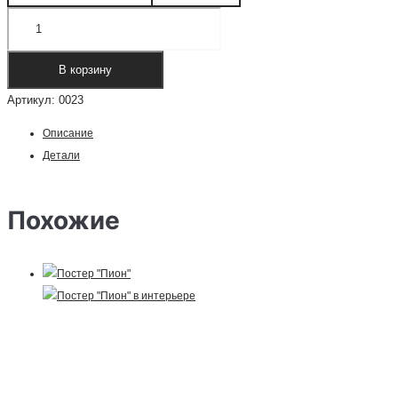
Количество
товара
Постер
В корзину
"Бесконечная
Артикул:
0023
любовь"
Описание
Детали
Похожие