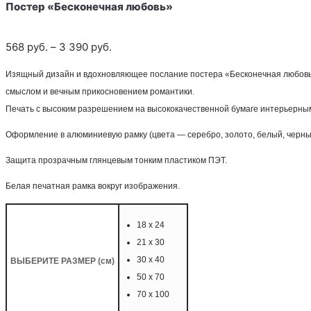
Постер «Бесконечная любовь»
Диапазон
568
руб.
–
3 390
руб.
цен:
Изящный дизайн и вдохновляющее послание постера «Бесконечная любовь»
568
смыслом и вечным прикосновением романтики.
руб.
Печать с высоким разрешением на высококачественной бумаге интерьерны
–
3 390
Оформление в алюминиевую рамку (цвета — серебро, золото, белый, черны
руб.
Защита прозрачным глянцевым тонким пластиком ПЭТ.
Белая печатная рамка вокруг изображения.
18 х 24
21 х 30
30 х 40
ВЫБЕРИТЕ РАЗМЕР (см)
50 х 70
70 х 100