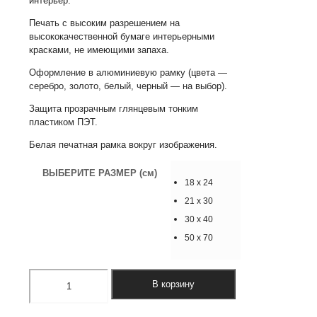
интерьер.
Печать с высоким разрешением на
высококачественной бумаге интерьерными
красками, не имеющими запаха.
Оформление в алюминиевую рамку (цвета —
серебро, золото, белый, черный — на выбор).
Защита прозрачным глянцевым тонким
пластиком ПЭТ.
Белая печатная рамка вокруг изображения.
ВЫБЕРИТЕ РАЗМЕР (см)
18 х 24
21 х 30
30 х 40
50 х 70
Количество
В корзину
товара
Постер
"Дикая