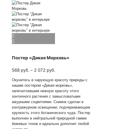
Постер «Дикая Морковь»
Диапазон
568
руб.
–
2 072
руб.
цен:
Окунитесь в чарующую красоту природы с
568
нашим постером «Дикая морковь»,
руб.
запечатлевшим нежную красоту этого
–
зонтичного растения с замысловатыми
2 072
ажурными соцветиями. Снимок сделан в
руб.
контражурном освещении, подчеркивающем
хрупкость этого ботанического чуда. Постер
выполнен в нейтральной природной гамме
бежевых тонов и идеально дополнит любой