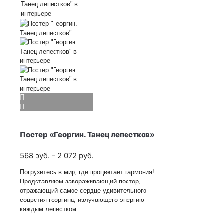
Постер «Георгин. Танец лепестков»
Диапазон
568
руб.
–
2 072
руб.
цен:
Погрузитесь в мир, где процветает гармония!
568
Представляем завораживающий постер,
руб.
отражающий самое сердце удивительного
–
соцветия георгина, излучающего энергию
2 072
каждым лепестком.
руб.