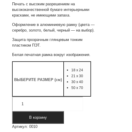
Печать с высоким разрешением на
высококачественной бумаге интерьерными
красками, не имеющими запаха.
Оформление в алюминиевую рамку (цвета —
серебро, золото, белый, черный — на выбор).
Защита прозрачным глянцевым тонким
пластиком ПЭТ.
Белая печатная рамка вокруг изображения.
18 х 24
21 х 30
ВЫБЕРИТЕ РАЗМЕР (см)
30 х 40
50 х 70
Количество
товара
Постер
"Георгин.
В корзину
Танец
Артикул:
0010
лепестков"