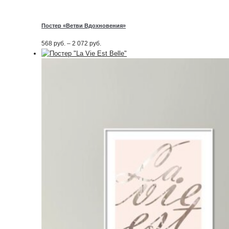
Постер «Ветви Вдохновения»
Диапазон
568
руб.
–
2 072
руб.
цен:
568
руб.
–
2 072
руб.