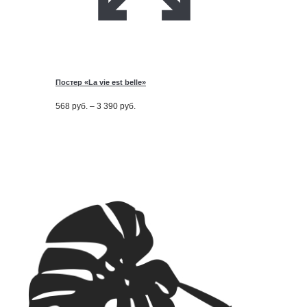
Постер «La vie est belle»
Диапазон
568
руб.
–
3 390
руб.
цен:
568
руб.
–
3 390
руб.