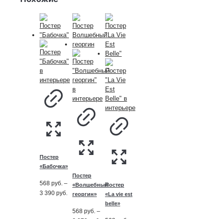
Постер
«Бабочка»
Постер
568
руб.
–
«Волшебный
Постер
Диапазон
3 390
руб.
георгин»
«La vie est
цен:
belle»
568
568
руб.
–