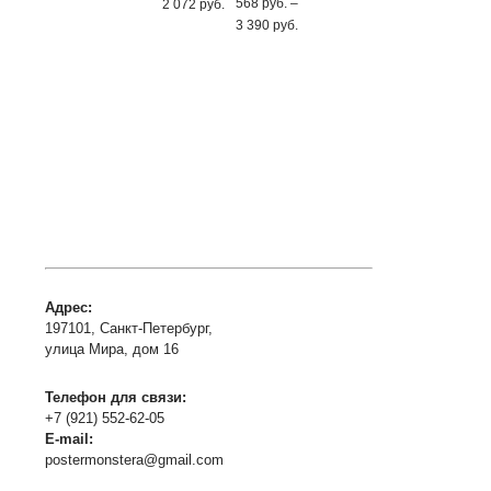
руб.
Диапазон
568
руб.
–
2 072
руб.
–
цен:
Диапазон
3 390
руб.
3 390
568
цен:
руб.
руб.
568
–
руб.
2 072
–
руб.
3 390
руб.
Адрес:
197101, Санкт-Петербург,
улица Мира, дом 16
Телефон для связи:
+7 (921) 552-62-05
E-mail:
postermonstera@gmail.com