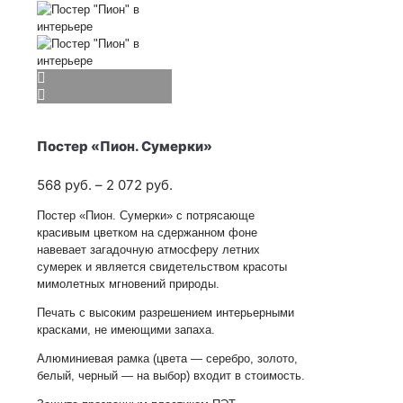
Постер «Пион. Сумерки»
Диапазон
568
руб.
–
2 072
руб.
цен:
Постер «Пион. Сумерки» с потрясающе
568
красивым цветком на сдержанном фоне
руб.
навевает загадочную атмосферу летних
–
сумерек и является свидетельством красоты
2 072
мимолетных мгновений природы.
руб.
Печать с высоким разрешением интерьерными
красками, не имеющими запаха.
Алюминиевая рамка (цвета — серебро, золото,
белый, черный — на выбор) входит в стоимость.