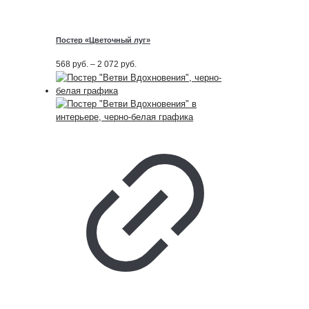
Постер «Цветочный луг»
Диапазон
568
руб.
–
2 072
руб.
цен:
568
руб.
–
2 072
руб.