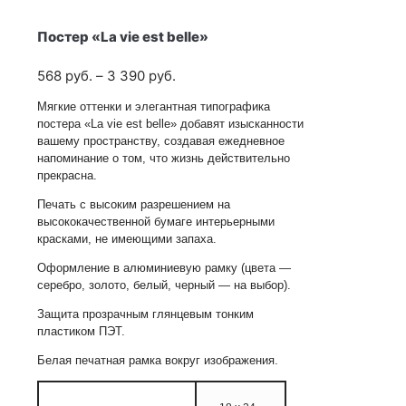
Постер «La vie est belle»
Диапазон
568
руб.
–
3 390
руб.
цен:
Мягкие оттенки и элегантная типографика
568
постера «La vie est belle» добавят изысканности
руб.
вашему пространству, создавая ежедневное
–
напоминание о том, что жизнь действительно
3 390
прекрасна.
руб.
Печать с высоким разрешением на
высококачественной бумаге интерьерными
красками, не имеющими запаха.
Оформление в алюминиевую рамку (цвета —
серебро, золото, белый, черный — на выбор).
Защита прозрачным глянцевым тонким
пластиком ПЭТ.
Белая печатная рамка вокруг изображения.