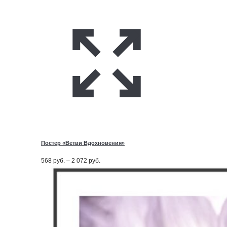
Постер «Ветви Вдохновения»
Диапазон
568
руб.
–
2 072
руб.
цен:
568
руб.
–
2 072
руб.