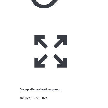
Постер «Волшебный георгин»
Диапазон
568
руб.
–
2 072
руб.
цен:
568