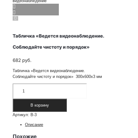
Табличка «Ведется видеонаблюдение.
Соблюдайте чистоту и порядок»
682
руб.
Табличка «Ведется видеонаблюдение.
Соблюдайте чистоту и порядок» 300х600х3 мм
Количество
товара
Табличка
"Ведется
В корзину
видеонаблюдение.
Артикул:
В-3
Соблюдайте
чистоту
Описание
и
порядок"
Похожие