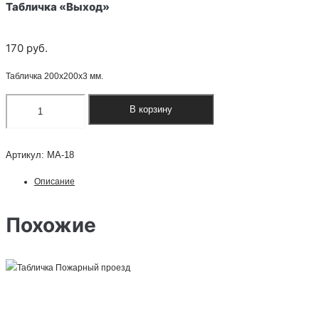
Табличка «Выход»
170
руб.
Табличка 200х200х3 мм.
Количество
В корзину
товара
Табличка
Артикул:
МА-18
"Выход"
Описание
Похожие