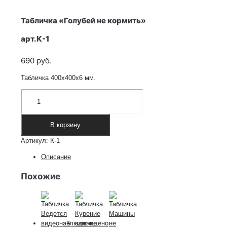
Табличка «Голубей не кормить»
арт.К-1
690
руб.
Табличка 400х400х6 мм.
Количество
товара
Табличка
"Голубей
В корзину
не
Артикул:
К-1
кормить"
арт.К-1
Описание
Похожие