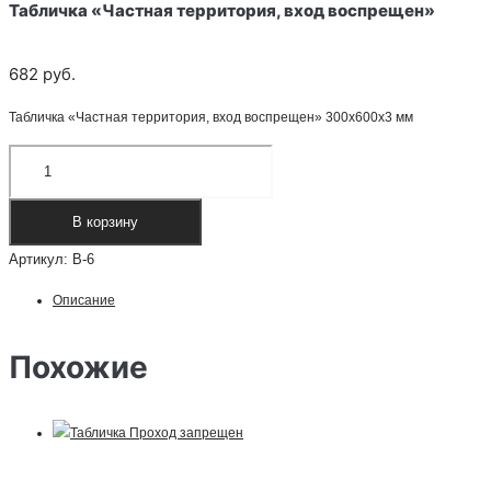
Табличка «Частная территория, вход воспрещен»
682
руб.
Табличка «Частная территория, вход воспрещен» 300х600х3 мм
Количество
товара
Табличка
В корзину
"Частная
Артикул:
В-6
территория,
вход
Описание
воспрещен"
Похожие