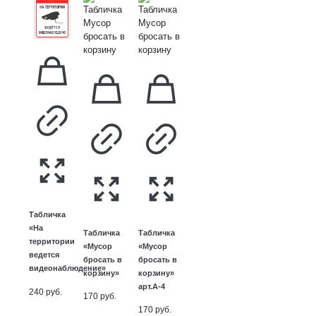
Табличка
«На
Табличка
Табличка
территории
«Мусор
«Мусор
ведется
бросать в
бросать в
видеонаблюдение»
корзину»
корзину»
арт.А-4
240
руб.
170
руб.
170
руб.