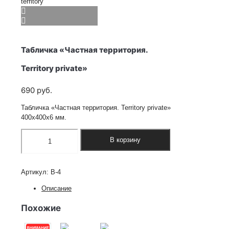
Табличка «Частная территория.
Territory private»
690
руб.
Табличка «Частная территория. Territory private»
400х400х6 мм.
Количество
В корзину
товара
Табличка
"Частная
территория.
Артикул:
В-4
Territory
Описание
private"
Похожие